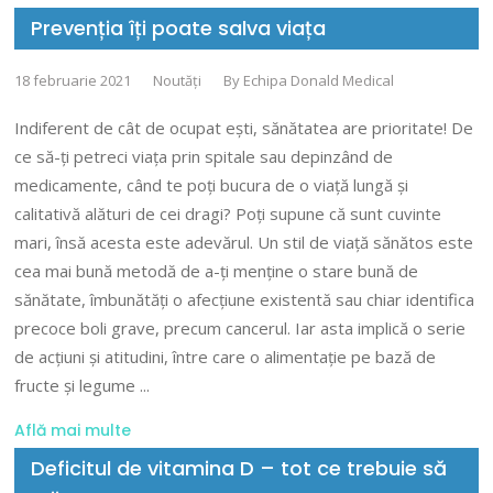
Prevenția îți poate salva viața
18 februarie 2021
Noutăți
By
Echipa Donald Medical
Indiferent de cât de ocupat ești, sănătatea are prioritate! De
ce să-ți petreci viața prin spitale sau depinzând de
medicamente, când te poți bucura de o viață lungă și
calitativă alături de cei dragi? Poți supune că sunt cuvinte
mari, însă acesta este adevărul. Un stil de viață sănătos este
cea mai bună metodă de a-ți menține o stare bună de
sănătate, îmbunătăți o afecțiune existentă sau chiar identifica
precoce boli grave, precum cancerul. Iar asta implică o serie
de acțiuni și atitudini, între care o alimentație pe bază de
fructe și legume
Află mai multe
Deficitul de vitamina D – tot ce trebuie să