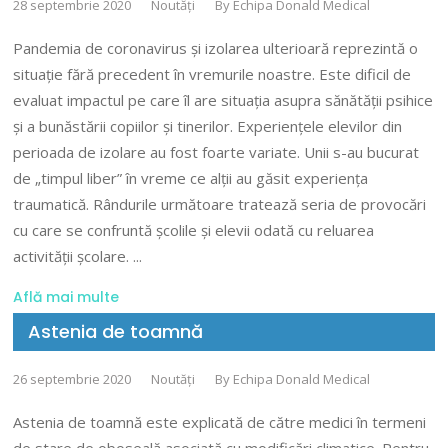
28 septembrie 2020
Noutăți
By
Echipa Donald Medical
Pandemia de coronavirus și izolarea ulterioară reprezintă o
situație fără precedent în vremurile noastre. Este dificil de
evaluat impactul pe care îl are situația asupra sănătății psihice
și a bunăstării copiilor și tinerilor. Experiențele elevilor din
perioada de izolare au fost foarte variate. Unii s-au bucurat
de „timpul liber” în vreme ce alții au găsit experiența
traumatică. Rândurile următoare tratează seria de provocări
cu care se confruntă școlile și elevii odată cu reluarea
activității școlare.
Află mai multe
Astenia de toamnă
26 septembrie 2020
Noutăți
By
Echipa Donald Medical
Astenia de toamnă este explicată de către medici în termeni
de stare de oboseală asociată cu modificări climatice. Pentru