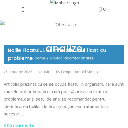
0
Noutăți
laborator
analize
Bolile Ficatului. Semne ale unui ficat cu
probleme
Home
/
Noutăți laborator analize
25 ianuarie 2022
Noutăți
By
Echipa Donald Medical
Articolul prezintă cu ce se ocupă ficatul în organism, care sunt
cauzele bolilor hepatice, cum poți să previi un ficat cu
probleme,dar și setul de analize recomandat pentru
identificarea bolilor de ficat și obținerea tratamentului
necesar.
Află mai multe