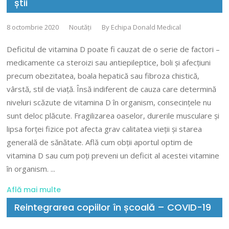
știi
8 octombrie 2020
Noutăți
By
Echipa Donald Medical
Deficitul de vitamina D poate fi cauzat de o serie de factori –
medicamente ca steroizi sau antiepileptice, boli și afecțiuni
precum obezitatea, boala hepatică sau fibroza chistică,
vârstă, stil de viață. Însă indiferent de cauza care determină
niveluri scăzute de vitamina D în organism, consecințele nu
sunt deloc plăcute. Fragilizarea oaselor, durerile musculare și
lipsa forței fizice pot afecta grav calitatea vieții și starea
generală de sănătate. Află cum obții aportul optim de
vitamina D sau cum poți preveni un deficit al acestei vitamine
în organism.
Află mai multe
Reintegrarea copiilor în școală – COVID-19