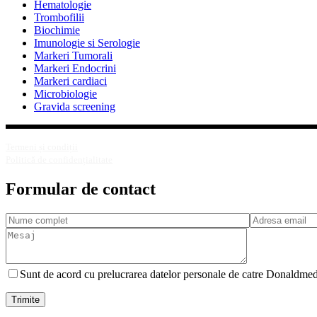
Hematologie
Trombofilii
Biochimie
Imunologie si Serologie
Markeri Tumorali
Markeri Endocrini
Markeri cardiaci
Microbiologie
Gravida screening
Termeni și condiții
Politică de confidențialitate
Formular de contact
Sunt de acord cu prelucrarea datelor personale de catre Donaldmed