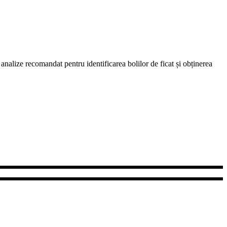
 analize recomandat pentru identificarea bolilor de ficat și obținerea
himiști, farmaciști și asistenți cu înaltă calificare profesională,