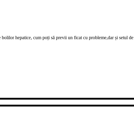
 bolilor hepatice, cum poți să previi un ficat cu probleme,dar și setul de
ale înființat în anul 2008, în cadrul căruia lucrează medici primari, bioc
e de implementare a noutăților în domeniu.