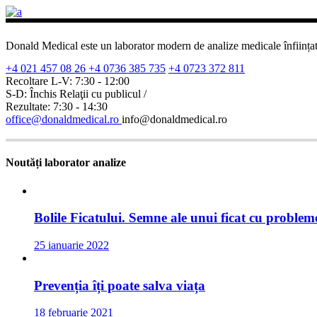
Donald Medical este un laborator modern de analize medicale înființat în
+4 021 457 08 26
+4 0736 385 735
+4 0723 372 811
Recoltare L-V: 7:30 - 12:00
S-D: Închis
Relaţii cu publicul /
Rezultate: 7:30 - 14:30
office@donaldmedical.ro
info@donaldmedical.ro
Noutăți laborator analize
Bolile Ficatului. Semne ale unui ficat cu problem
25 ianuarie 2022
Prevenția îți poate salva viața
18 februarie 2021