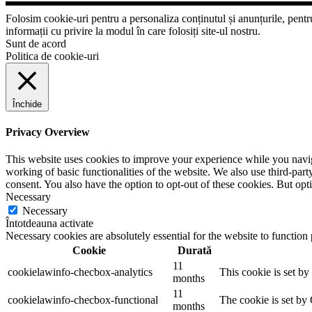
Folosim cookie-uri pentru a personaliza conținutul și anunțurile, pentru 
informații cu privire la modul în care folosiți site-ul nostru.
Sunt de acord
Politica de cookie-uri
Închide
Privacy Overview
This website uses cookies to improve your experience while you navigat
working of basic functionalities of the website. We also use third-pa
consent. You also have the option to opt-out of these cookies. But op
Necessary
Necessary
Întotdeauna activate
Necessary cookies are absolutely essential for the website to function
Cookie
Durată
11
cookielawinfo-checbox-analytics
This cookie is set b
months
11
cookielawinfo-checbox-functional
The cookie is set by
months