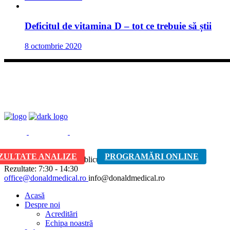
Deficitul de vitamina D – tot ce trebuie să știi
8 octombrie 2020
ZULTATE ANALIZE
PROGRAMĂRI ONLINE
S-D: Închis
Relaţii cu publicul /
Rezultate: 7:30 - 14:30
office@donaldmedical.ro
info@donaldmedical.ro
Acasă
Despre noi
Acreditări
Echipa noastră