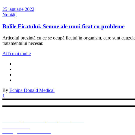
25 ianuarie 2022
Noutăți
Bolile Ficatului. Semne ale unui ficat cu probleme
Articolul prezintă cu ce se ocupă ficatul în organism, care sunt cauzele
tratamentului necesar.
Află mai multe
By
Echipa Donald Medical
1
Vrem să știi că Donald Medical este un laborator modern de analize medic
obținută atât în țară, cât și în străinătate, precum și cu disponibilitat
Sos. Giurgiului nr. 286, Sc. 1, Parter, Jilava
021 457 08 26
office@donaldmedical.ro