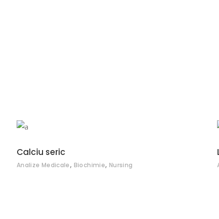
ADAUGĂ ÎN COȘ
Calciu seric
,
,
Analize Medicale
Biochimie
Nursing