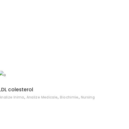
ADAUGĂ ÎN COȘ
LDL colesterol
,
,
,
Analize Inima
Analize Medicale
Biochimie
Nursing