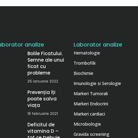
aborator analize
Laborator analize
Hematologie
Bolile Ficatului.
Semne ale unui
Trombofilii
ficat cu
probleme
Biochimie
25 ianuarie 2022
Imunologie si Serologie
Prevenția îți
Markeri Tumorali
poate salva
Markeri Endocrini
viața
18 februarie 2021
Markeri cardiaci
Microbiologie
Deficitul de
vitamina D –
Gravida screening
tot ce trebuie