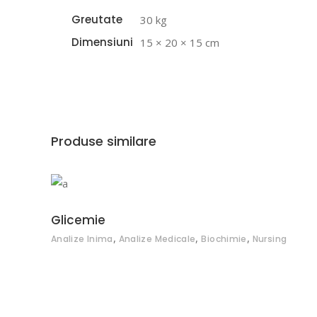
Greutate
30 kg
Dimensiuni
15 × 20 × 15 cm
Produse similare
ADAUGĂ ÎN COȘ
Glicemie
,
,
,
Analize Inima
Analize Medicale
Biochimie
Nursing