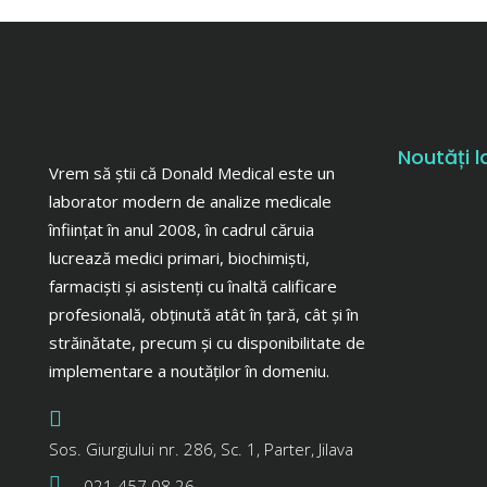
Noutăți l
Vrem să știi că Donald Medical este un
laborator modern de analize medicale
înființat în anul 2008, în cadrul căruia
lucrează medici primari, biochimiști,
farmaciști și asistenți cu înaltă calificare
profesională, obținută atât în țară, cât și în
străinătate, precum și cu disponibilitate de
implementare a noutăților în domeniu.
Sos. Giurgiului nr. 286, Sc. 1, Parter, Jilava
021 457 08 26